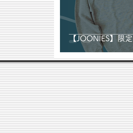
【JOONIES】