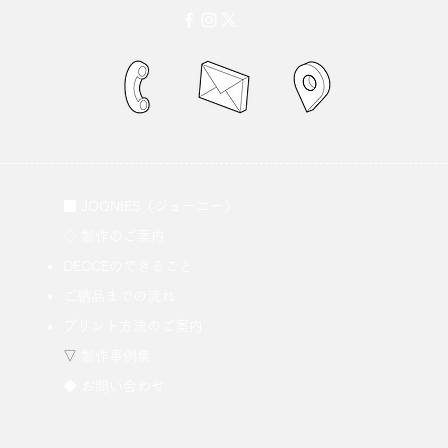
■
JOONIES（ジューニー）
​◇ 製作のご案内
​DECCEのできること
ご納品までの流れ
​
プリント方法のご案内
​▽
製作事例集
◆ お問い合わせ