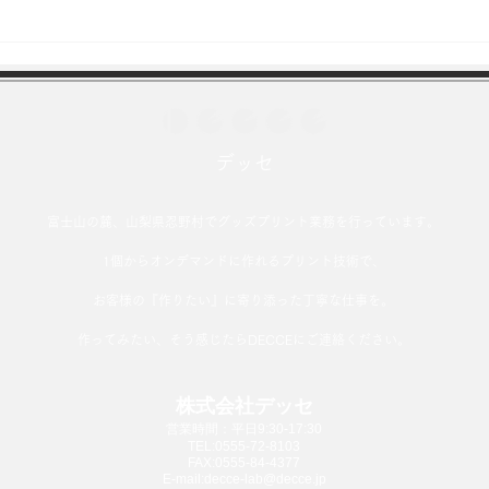
年末年始休業のおしらせ
​デッセ
富士山の麓、山梨県忍野村でグッズプリント業務を行っています。
1個からオンデマンドに作れるプリント技術で、
お客様の『作りたい』に寄り添った丁寧な仕事を。
​作ってみたい、そう感じたらDECCEにご連絡ください。
株式会社デッセ
営業時間：平日9:30-17:30
TEL:0555-72-8103
FAX:0555-84-4377
E-mail:
decce-lab@decce.jp