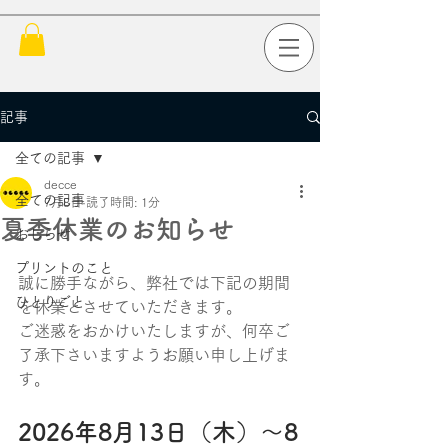
記事
全ての記事
decce
全ての記事
7月8日
読了時間: 1分
夏季休業のお知らせ
おしらせ
プリントのこと
誠に勝手ながら、弊社では下記の期間
ひとりごと
を休業とさせていただきます。
ご迷惑をおかけいたしますが、何卒ご
了承下さいますようお願い申し上げま
す。
2026年8月13日（木）〜8