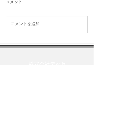
コメント
夏季休業のお知らせ
年末年始休業の
コメントを追加…
株式会社デッセ
営業時間：平日9:30-17:30
TEL:
0555-72-8103
FAX:
0555-84-4377
E-mail:
decce-lab@decce.jp
■
サイトTOP
△ 会社案内
会社概要
​スタッフ紹介