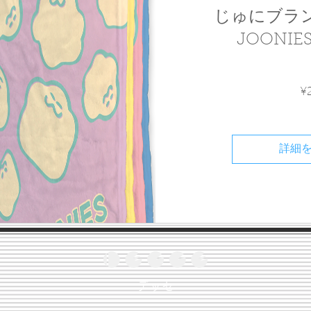
じゅにブラン
JOONIE
¥
詳細
​デッセ