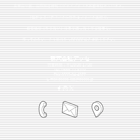
富士山の麓、山梨県忍野村でグッズプリント業務を行っています。
1個からオンデマンドに作れるプリント技術で、
お客様の『作りたい』に寄り添った丁寧な仕事を。
​作ってみたい、そう感じたらDECCEにご連絡ください。
株式会社デッセ
営業時間：平日9:30-17:30
TEL:0555-72-8103
FAX:0555-84-4377
E-mail:
decce-lab@decce.jp