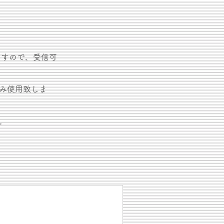
ますので、受信可
み使用致しま
。