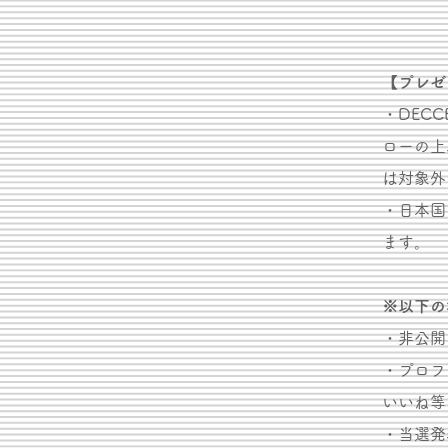
【プレゼ
​・DECC
ローの上
は対象外
・日本国
ます。
※以下の
・非公開
・プロフ
いいね等
・当選発