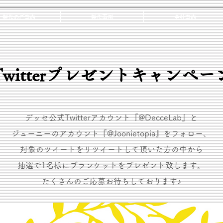
製作のご案内
製作事例
会社案内
Twitter​プレゼントキャンペー
デッセ公式Twitterアカウント『@DecceLab』と
ジューニーのアカウント『@Joonietopia』をフォロー、
対象のツイートをリツイートして頂いた方の中から
抽選で1名様にブランケットをプレゼント致します。
​たくさんのご応募お待ちしております♪