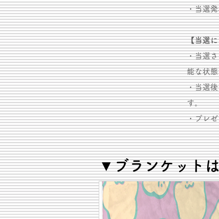
​・当選
【当選に
・当選さ
能な状態
・当選後
す。
​・プレ
​▼ブランケット