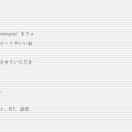
ietopia）をフォ
イートやいいね
させていただき
。
ト、RT、返信、