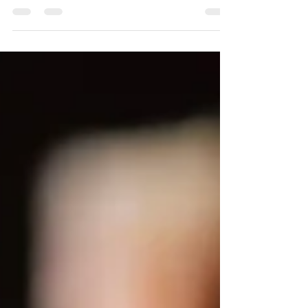
たしますが、何卒ご了承下さいますようお願
い申し上げます。 2026年8月13日（木）〜8
月16日（日） ​ ■ショップ対応について■​
休業中も注文は可能ですが、出荷作業がお休
みとなります。 休業中の注文につきまして
は、8月17日（月）以降、順次対応させてい
ただきます。 ​■お問い合わせについて■​ 休
業中は、メールやお電話等でのお問い合わせ
に対するご返答が休止となります。 休業中
にいただいたメール・FAXでのお問い合わせ
につきましては、8月17日（月）以降、順次
対応させていただきます。 また、DECCEで
は暦通りのお休みを頂いております。 夏期
休業期間の他、土曜・日曜・祝日も定休日と
なっておりますので、何卒ご了承くださいま
すよう、よろしくお願い致します。 以上、
お知らせでございました。 皆様の毎日に素
敵な出来事がございますように。