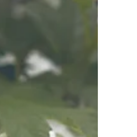
注文は可能ですが、出荷作業がお休みとなり
ます。 休業中の注文につきましては、1月5
日（月）以降、順次対応させていただきま
す。 ​ ​■お問い合わせについて■ ​ 休業中
は、メールやお電話等でのお問い合わせに対
するご返答が休止となります。 休業中にい
ただいたメール・FAXでのお問い合わせにつ
きましては、1月5日（月）以降、順次対応
させていただきます。 本年も格別のご高配
を賜り、心より御礼申し上げます。 2026年
もお客様に寄り添ったあたたかなものづくり
ができるよう、スタッフ一同心を併せて励ん
でまいります。どうぞ来年も変わらぬご愛顧
を賜ります様お願い申し上げます。 どうぞ
ご自愛のほど、良いお年をお迎えください。
皆様の毎日に素敵な出来事がございますよう
に。