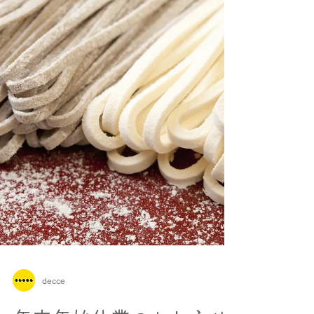
メールやお電話等でのお問い合わせに対する
ご返答が休止となります。 休業中にいただ
いたメール・FAXでのお問い合わせにつきま
しては、8月18日（月）以降、順次対応させ
ていただきます。 また、DECCEでは暦通り
のお休みを頂いております。 夏期休業期間
の他、土曜・日曜・祝日も定休日となってお
りますので、何卒ご了承くださいますよう、
よろしくお願い致します。 今年の夏も厳し
い暑さですが、お元気にお過ごしですか。
こんなに暑くては避暑地としてのアイデンテ
ィティが危ういのではないかという気がうす
うすしている富士五湖エリアですが、それで
もやはり夜は過ごしやすい気温であることが
多いです。