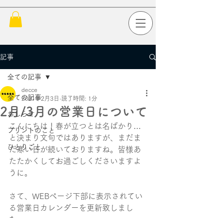
記事
全ての記事
decce
全ての記事
2021年2月3日
読了時間: 1分
2月/3月の営業日について
おしらせ
こんにちは！春が立つとは名ばかり…
プリントのこと
と決まり文句ではありますが、まだま
ひとりごと
だ寒い日が続いておりますね。皆様あ
たたかくしてお過ごしくださいますよ
うに。
さて、WEBページ下部に表示されてい
る営業日カレンダーを更新致しまし