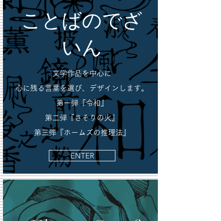
​ことばのでざ
いん
文学作品を中心に
心に残る言葉を選び、デザインします。
第一弾『令和』
​第二弾『さそりの火』
​
​第三弾『ホームズの推理法』
ENTER