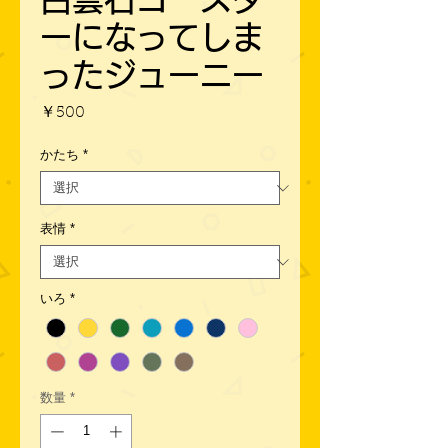
ーになってしま
ったジューニー
価
￥500
格
かたち
*
表情
*
いろ
*
数量
*