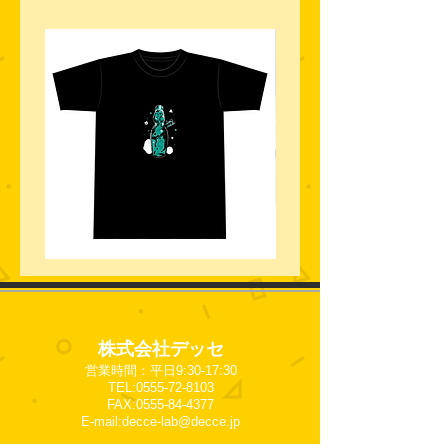
ラ
マ
ム
ス
ネ
ク
じ
ケ
ゅ
ー
に
ス
株式会社デッセ
T
【じ
シ
ゅ
営業時間：平日9:30-17:30
ャ
に
TEL:
0555-72-8103
ツ
矢
FAX:
0555-84-4377
絣】
E-mail:
decce-lab@decce.jp